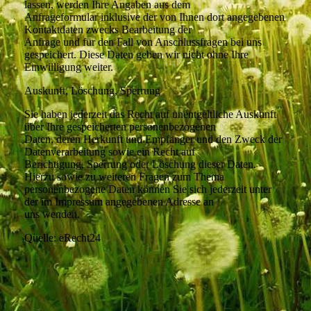
lassen, werden Ihre Angaben aus dem
Anfrageformular inklusive der von Ihnen dort angegebenen
Kontaktdaten zwecks Bearbeitung der
Anfrage und für den Fall von Anschlussfragen bei uns
gespeichert. Diese Daten geben wir nicht ohne Ihre
Einwilligung weiter.
Auskunft, Löschung, Sperrung
Sie haben jederzeit das Recht auf unentgeltliche Auskunft
über Ihre gespeicherten personenbezogenen
Daten, deren Herkunft und Empfänger und den Zweck der
Datenverarbeitung sowie ein Recht auf
Berichtigung, Sperrung oder Löschung dieser Daten.
Hierzu sowie zu weiteren Fragen zum Thema
personenbezogene Daten können Sie sich jederzeit unter
der im Impressum angegebenen Adresse an
uns wenden.
Quelle: eRecht24