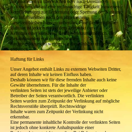
Informationen zu überwachen oder nach Umständen
zu forschen, die auf eine rechtswidrige Tätigkeit hinweisen.
Verpflichtungen zur Entfernung oder Sperrung der Nutzung
von Informationen nach den allgemeinen
Gesetzen bleiben hiervon unberührt. Eine diesbezügliche
Haftung ist jedoch erst ab dem Zeitpunkt der
Kenntnis einer konkreten Rechtsverletzung möglich. Bei
Bekanntwerden von entsprechenden
Rechtsverletzungen werden wir diese Inhalte umgehend
entfernen.
Haftung für Links
Unser Angebot enthält Links zu externen Webseiten Dritter,
auf deren Inhalte wir keinen Einfluss haben.
Deshalb können wir für diese fremden Inhalte auch keine
Gewähr übernehmen. Für die Inhalte der
verlinkten Seiten ist stets der jeweilige Anbieter oder
Betreiber der Seiten verantwortlich. Die verlinkten
Seiten wurden zum Zeitpunkt der Verlinkung auf mögliche
Rechtsverstöße überprüft. Rechtswidrige
Inhalte waren zum Zeitpunkt der Verlinkung nicht
erkennbar.
Eine permanente inhaltliche Kontrolle der verlinkten Seiten
ist jedoch ohne konkrete Anhaltspunkte einer