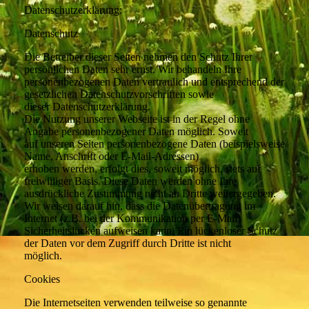
Datenschutzerklärung:
Datenschutz
Die Betreiber dieser Seiten nehmen den Schutz Ihrer
persönlichen Daten sehr ernst. Wir behandeln Ihre
personenbezogenen Daten vertraulich und entsprechend der
gesetzlichen Datenschutzvorschriften sowie
dieser Datenschutzerklärung.
Die Nutzung unserer Webseite ist in der Regel ohne
Angabe personenbezogener Daten möglich. Soweit
auf unseren Seiten personenbezogene Daten (beispielsweise
Name, Anschrift oder E-Mail-Adressen)
erhoben werden, erfolgt dies, soweit möglich, stets auf
freiwilliger Basis. Diese Daten werden ohne Ihre
ausdrückliche Zustimmung nicht an Dritte weitergegeben.
Wir weisen darauf hin, dass die Datenübertragung im
Internet (z.B. bei der Kommunikation per E-Mail)
Sicherheitslücken aufweisen kann. Ein lückenloser Schutz
der Daten vor dem Zugriff durch Dritte ist nicht
möglich.
Cookies
Die Internetseiten verwenden teilweise so genannte