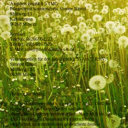
Angaben gemäß § 5 TMG:
Pflegedienst Sonnenschein Simone Bittruf
Müßweg 13
Kaltenbrunn
96268 Mitwitz
Kontakt:
Telefon: 09266/992222
Telefax: 09266/991523
E-Mail: info@pflege-sonnen-s-b.de
Verantwortlich für den Inhalt nach § 55 Abs. 2 RStV:
Simone Bittruf
Müßweg 13
96268 Mitwitz
Haftung für Inhalte
Als Diensteanbieter sind wir gemäß § 7 Abs.1 TMG für
eigene Inhalte auf diesen Seiten nach den
allgemeinen Gesetzen verantwortlich. Nach §§ 8 bis 10
TMG sind wir als Diensteanbieter jedoch nicht
verpflichtet, übermittelte oder gespeicherte fremde