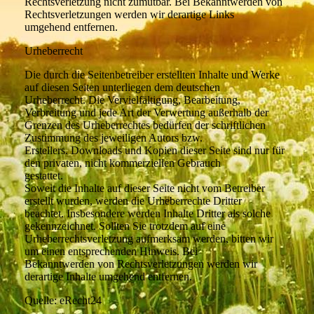
Rechtsverletzung nicht zumutbar. Bei Bekanntwerden von
Rechtsverletzungen werden wir derartige Links
umgehend entfernen.
Urheberrecht
Die durch die Seitenbetreiber erstellten Inhalte und Werke
auf diesen Seiten unterliegen dem deutschen
Urheberrecht. Die Vervielfältigung, Bearbeitung,
Verbreitung und jede Art der Verwertung außerhalb der
Grenzen des Urheberrechtes bedürfen der schriftlichen
Zustimmung des jeweiligen Autors bzw.
Erstellers. Downloads und Kopien dieser Seite sind nur für
den privaten, nicht kommerziellen Gebrauch
gestattet.
Soweit die Inhalte auf dieser Seite nicht vom Betreiber
erstellt wurden, werden die Urheberrechte Dritter
beachtet. Insbesondere werden Inhalte Dritter als solche
gekennzeichnet. Sollten Sie trotzdem auf eine
Urheberrechtsverletzung aufmerksam werden, bitten wir
um einen entsprechenden Hinweis. Bei
Bekanntwerden von Rechtsverletzungen werden wir
derartige Inhalte umgehend entfernen.
Quelle: eRecht24