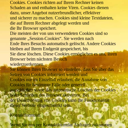
Cookies. Cookies richten auf Ihrem Rechner keinen
Schaden an und enthalten keine Viren. Cookies dienen
dazu, unser Angebot nutzerfreundlicher, effektiver
und sicherer zu machen. Cookies sind kleine Textdateien,
die auf Ihrem Rechner abgelegt werden und
die Ihr Browser speichert.
Die meisten der von uns verwendeten Cookies sind so
genannte „Session-Cookies“. Sie werden nach
Ende Ihres Besuchs automatisch gelöscht. Andere Cookies
bleiben auf Ihrem Endgerät gespeichert, bis
Sie diese löschen. Diese Cookies ermöglichen es uns, Ihren
Browser beim nächsten Besuch
wiederzuerkennen.
Sie können Ihren Browser so einstellen, dass Sie über das
Setzen von Cookies informiert werden und
Cookies nur im Einzelfall erlauben, die Annahme von
Cookies für bestimmte Fälle oder generell
ausschließen sowie das automatische Löschen der Cookies
beim Schließen des Browser aktivieren. Bei
der Deaktivierung von Cookies kann die Funktionalität
dieser Website eingeschränkt sein.
Kontaktformular
Wenn Sie uns per Kontaktformular Anfragen zukommen